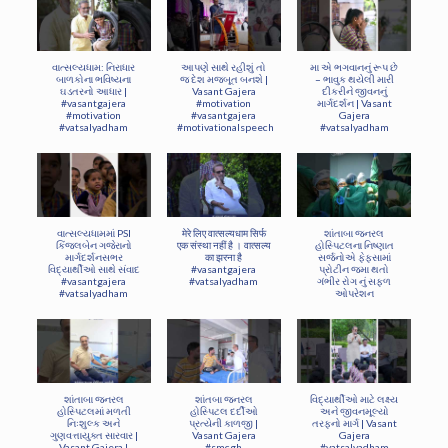
વાત્સલ્યધામ: નિરાધાર
આપણે સાથે રહીશું તો
મા એ ભગવાનનું રૂપ છે
બાળકોના ભવિષ્યના
જ દેશ મજબૂત બનશે |
– ભાવુક થયેલી મારી
ઘડતરનો આધાર |
Vasant Gajera
દીકરીને જીવનનું
#vasantgajera
#motivation
માર્ગદર્શન | Vasant
#motivation
#vasantgajera
Gajera
#vatsalyadham
#motivationalspeech
#vatsalyadham
વાત્સલ્યધામમાં PSI
मेरे लिए वात्सल्यधाम सिर्फ
શાંતાબા જનરલ
કિંજલબેન ગજેરાનો
एक संस्था नहीं है । वात्सल्य
હોસ્પિટલના નિષ્ણાત
માર્ગદર્શનસભર
का झरना है
સર્જનોએ ફેફસામાં
વિદ્યાર્થીઓ સાથે સંવાદ
#vasantgajera
પ્રોટીન જમા થતો
#vasantgajera
#vatsalyadham
ગંભીર રોગ નું સફળ
#vatsalyadham
ઓપરેશન
શાંતાબા જનરલ
શાંતબા જનરલ
વિદ્યાર્થીઓ માટે લક્ષ્ય
હોસ્પિટલમાં મળતી
હોસ્પિટલ દર્દીઓ
અને જીવનમૂલ્યો
નિઃશુલ્ક અને
પ્રત્યેની કાળજી |
તરફનો માર્ગ | Vasant
ગુણવત્તાયુક્ત સારવાર |
Vasant Gajera
Gajera
Vasant Gajera |
#smcgh
#vatsalyadham