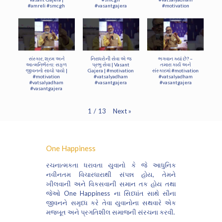
#amreli #smcgh
#vasantgajera
#motivation
સંસ્કાર, શ્રમ અને
નિરાધરોની સેવા એ જ
ભગવાન ક્યાં છે? –
આત્મનિર્ભરતા: સફળ
પ્રભુ સેવા | Vasant
તમારા કાર્ય અને
જીવનનો સાચો પાયો |
Gajera | #motivation
સંસ્કારમાં #motivation
#motivation
#vatsalyadham
#vatsalyadham
#vatsalyadham
#vasantgajera
#vasantgajera
#vasantgajera
Next
»
1
/
13
One Happiness
રચનાત્મકતા ધરાવતા યુવાનો કે જે આધુનિક
નવીનતમ વિચારધારાથી સંપન્ન હોય, તેમને
ખીલવાની અને વિકસવાની સમાન તક હોય તથા
જેઓ One Happiness ના સિધ્ધાંત સાથે સૌના
જીવનને સમૃધ્ધ કરે તેવા યુવાનોના સથવારે એક
મજબૂત અને પ્રગતિશીલ સમાજની સંરચના કરવી.