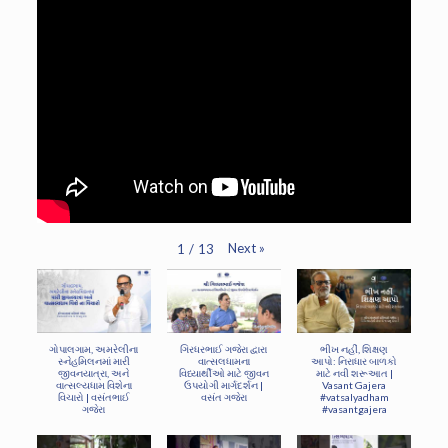
Next
»
1
/
13
ગોપાલગામ, અમરેલીના
ગિરધરભાઈ ગજેરા દ્વારા
ભીખ નહીં, શિક્ષણ
સ્નેહમિલનમાં મારી
વાત્સલધામના
આપો: નિરાધાર બાળકો
જીવનયાત્રા, અને
વિધ્યાર્થીઓ માટે જીવન
માટે નવી શરૂઆત |
વાત્સલ્યધામ વિશેના
ઉપયોગી માર્ગદર્શન |
Vasant Gajera
વિચારો | વસંતભાઈ
વસંત ગજેરા
#vatsalyadham
ગજેરા
#vasantgajera