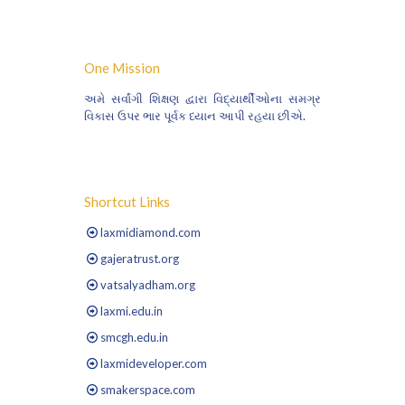
One Mission
અમે સર્વાંગી શિક્ષણ દ્વારા વિદ્યાર્થીઓના સમગ્ર
વિકાસ ઉપર ભાર પૂર્વક ધ્યાન આપી રહયા છીએ.
Shortcut Links
laxmidiamond.com
gajeratrust.org
vatsalyadham.org
laxmi.edu.in
smcgh.edu.in
laxmideveloper.com
smakerspace.com